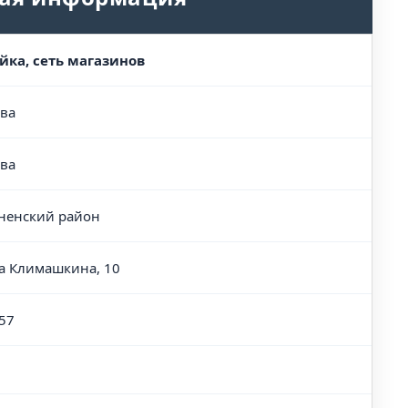
йка, сеть магазинов
ва
ва
ненский район
а Климашкина, 10
57