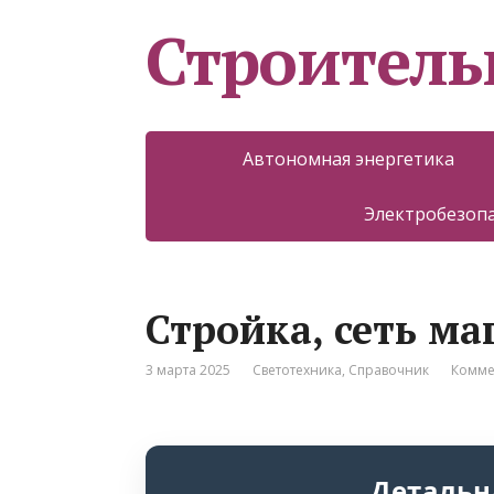
Строитель
Автономная энергетика
Электробезоп
Стройка, сеть ма
3 марта 2025
Светотехника
,
Справочник
Комме
Детальн