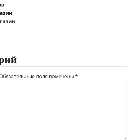
ов
газин
агазин
рий
Обязательные поля помечены
*