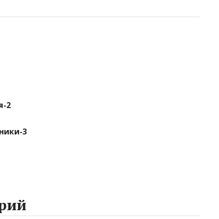
я-2
ники-3
рий