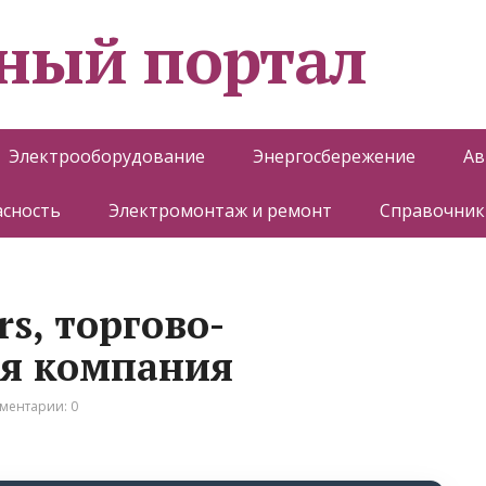
ный портал
Электрооборудование
Энергосбережение
Ав
асность
Электромонтаж и ремонт
Справочник
ors, торгово-
ая компания
ментарии: 0