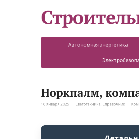
Строитель
Автономная энергетика
Электробезоп
Норкпалм, комп
16 января 2025
Светотехника
,
Справочник
Ком
Детальн