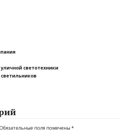
мпания
 уличной светотехники
н светильников
рий
Обязательные поля помечены
*