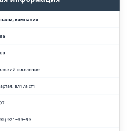
палм, компания
ва
ва
овский поселение
артал, вл17а ст1
97
495) 921‒39‒99