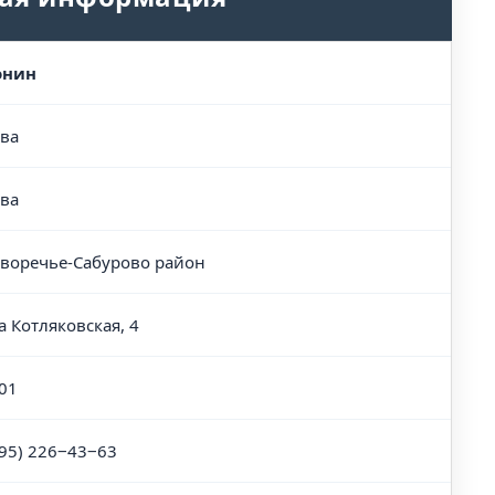
онин
ва
ва
воречье-Сабурово район
а Котляковская, 4
01
495) 226‒43‒63