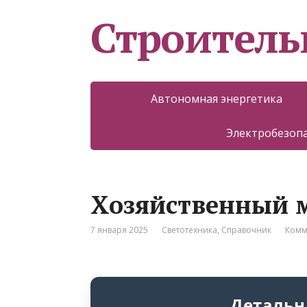
Строитель
Автономная энергетика
Электробезоп
Хозяйственный 
7 января 2025
Светотехника
,
Справочник
Комм
Детальн