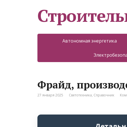
Строитель
Автономная энергетика
Электробезоп
Фрайд, производ
27 января 2025
Светотехника
,
Справочник
Ком
Детальн