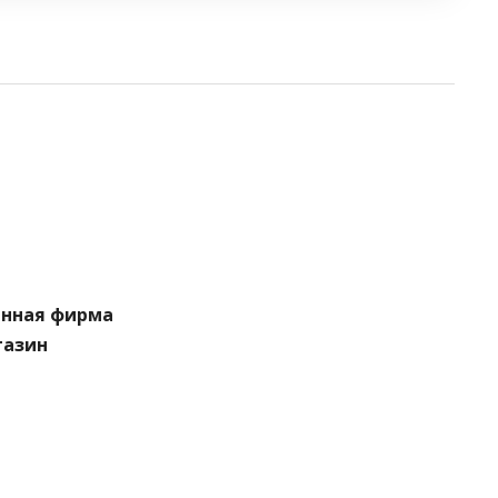
енная фирма
газин