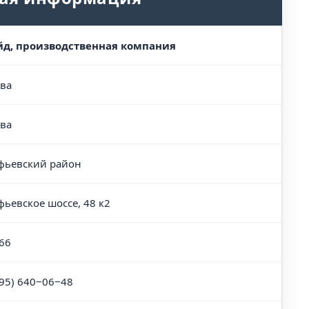
д, производственная компания
ва
ва
фьевский район
фьевское шоссе, 48 к2
66
495) 640‒06‒48