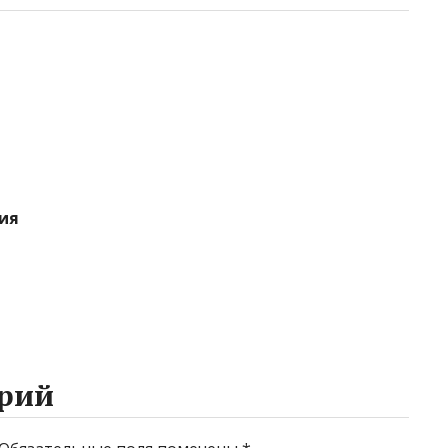
я
ия
рий