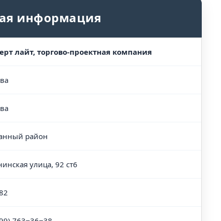
ая информация
ерт лайт, торгово-проектная компания
ва
ва
анный район
нинская улица, 92 ст6
82
499) 763‒36‒38