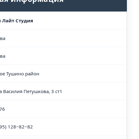
 Лайт Студия
ва
ва
е Тушино район
а Василия Петушкова, 3 ст1
76
495) 128‒82‒82