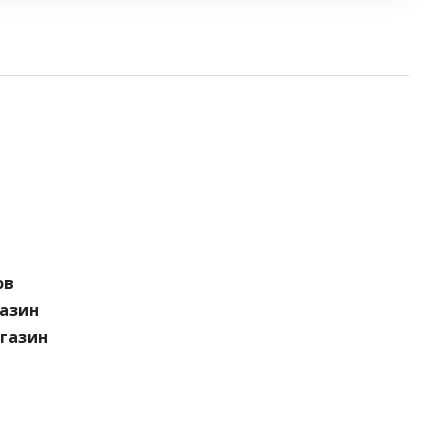
ов
газин
агазин