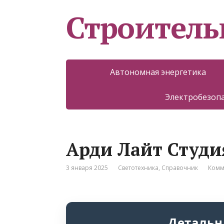
Строитель
Автономная энергетика
Электробезоп
Арди Лайт Студи
3 января 2025
Светотехника
,
Справочник
Комм
Детальн